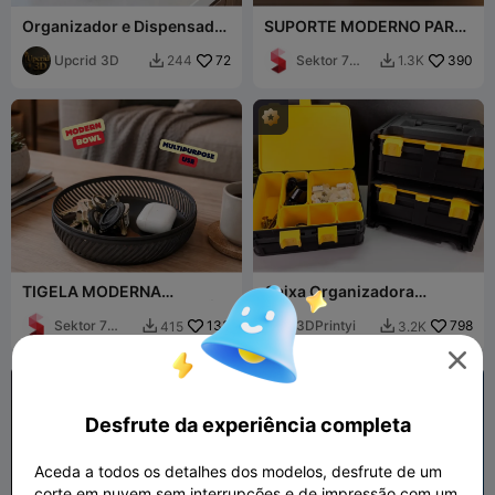
Organizador e Dispensador
SUPORTE MODERNO PARA
de Comprimidos Semanal
CONTROLE REMOTO
Definitivo com Cascata de
Upcrid 3D
72
Sektor 7
390
244
1.3K


Gravidade
Studios
TIGELA MODERNA
Caixa Organizadora
(MULTIUSO) / DECORAÇÃO
Pequena Dupla
MODERNA E MINIMALISTA
Sektor 7
133
3DPrintyi
798
415
3.2K


PARA O LAR
Studios

Desfrute da experiência completa
Aceda a todos os detalhes dos modelos, desfrute de um
corte em nuvem sem interrupções e de impressão com um