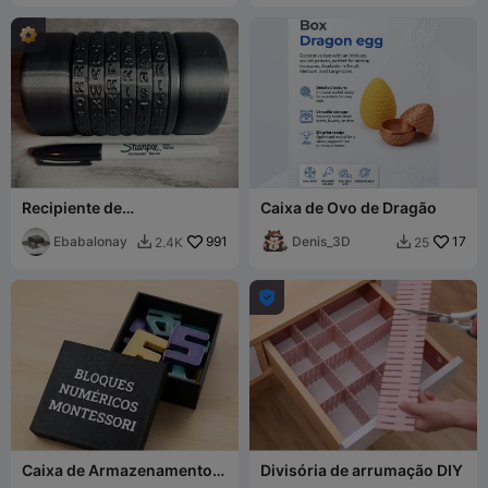
Recipiente de
Caixa de Ovo de Dragão
Armazenamento Cryptex
Ebabalonay
991
Denis_3D
17
2.4K
25



Caixa de Armazenamento
Divisória de arrumação DIY
para Blocos Numéricos