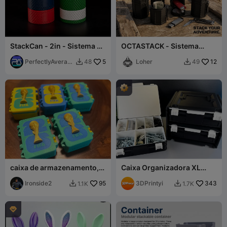
StackCan - 2in - Sistema de
OCTASTACK - Sistema
Armazenamento Modular
Tático Modular EDC
com Rosca
PerfectlyAverag
5
Loher
12
48
49


e
caixa de armazenamento,
Caixa Organizadora XL
caixa de figurinhas da Copa
Dupla
do Mundo de 2026
Ironside2
95
3DPrintyi
343
1.1K
1.7K


