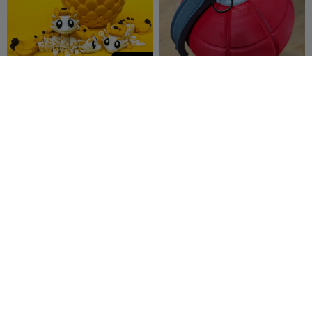
390
Dragão Banana Flexível e
Cofre em forma de granada
Caixa de Ovos, Dragão
de mão super legal e
Alado Articulado
Cylix3D
19
chamativo (cofrinho)
BURNSKI
32
5
121


Sistema de
Organizadores de Gavetas
armazenamento modular
M 3D Designer
81
CosyMaker
215
157
499

