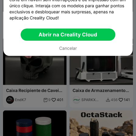
único clique. Interaja com os modelos para ganhar pontos
G
I
F
exclusivos e desbloquear mais surpresas, apenas na
Suporte Kumiko para Post-
⛩️ Gavetas do Pavilhão
aplicação Creality Cloud!
It com 8 Stencils
Chinês (100% Sem
Meyui
358
Suportes)
TheGulzar3
210
942
1.2K


D
Abrir na Creality Cloud

Cancelar
Caixa Recipiente de Caveira
Caixa de Armazenamento
💀
CFS lite
EndK7
401
SPARKX
141
9
456


Official