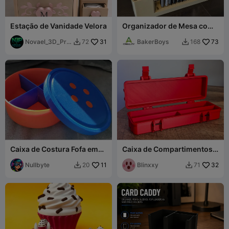
Estação de Vanidade Velora
Organizador de Mesa com
entradas USB
Novael_3D_Prin
31
BakerBoys
73
72
168


ts
Caixa de Costura Fofa em
Caixa de Compartimentos
Forma de Botão com 4
com Travas
Compartimentos
Nullbyte
11
Blinxxy
32
20
71

