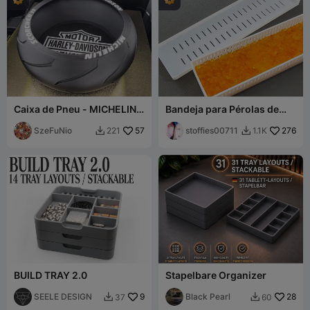
Caixa de Pneu - MICHELIN
Bandeja para Pérolas de
Scorcher 11 - Harley
Gel de Sílica
Davidson
SzeFuNio
57
stoffies00711
276
221
1.1K


BUILD TRAY 2.0
Stapelbare Organizer
SEELE DESIGN
9
Black Pearl
28
37
60

