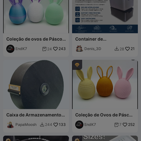
Coleção de ovos de Páscoa
Container de
1 - sem suportes - torção e
Armazenamento Modular
travamento
EndK7
243
Empilhável
Denis_3D
21
24
28


(120x60x40mm)

Caixa de Armazenamento
Coleção de Ovos de Páscoa
de Filamento Redonda
2 - sem suportes - girar e
PapaMoosh
133
travar
EndK7
252
244
7

