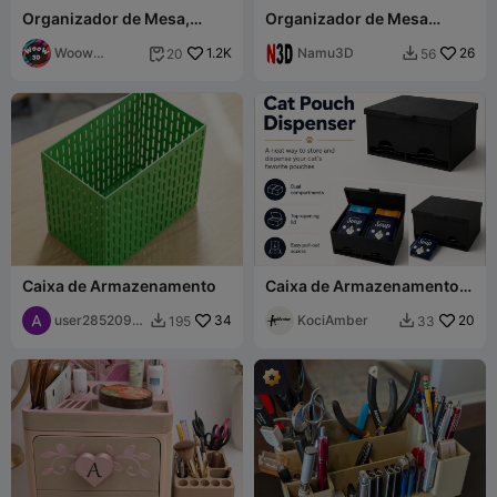
Organizador de Mesa,
Organizador de Mesa
Armazenamento Modular
Moderno –
Estilo IKEA
Woow
1.2K
Armazenamento de Mesa
Namu3D
26
20
56


Concept 3D
com Múltiplos
Compartimentos
Caixa de Armazenamento
Caixa de Armazenamento
para Sachês de Ração para
user2852092
34
Gatos
KociAmber
20
195
33


946