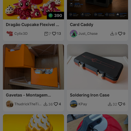
390
Dragão Cupcake Flexível e
Card Caddy
Caixa de Ovos, Dragão
Alado Articulado
Cylix3D
13
Just_Chase
9
7
9


Gavetas - Montagem
Soldering Iron Case
Superior e Inferior
ThudrickTheTin
4
KPay
6
36
32


kerer