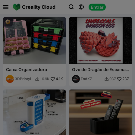

Creality Cloud
Entrar



Caixa Organizadora
Ovo de Dragão de Escamas
Fragmentadas -
3DPrintyi
4.1K
Mecanismo de Torção e
EndK7
237
16.9K
937


Trava