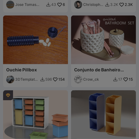
Montessori
Jose Tomas
6
Christopher
2.3K
43
3.2K


Milla
Ong
Ouchie Pillbox
Conjunto de Banheiro
Acolchoado / Organizador
3DTemplate
154
Acolchoado
Crow_ck
15
596
17


Design
