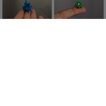
Companheiro Benchy
Mini Amigo Kiwi
fifindr
161
fifindr
59
704
44


Mini Chihuahua –
Mini Nut Buddy
Impressão Rápida
Totalmente Detalhada
FlowDesigned
30
fifindr
84
154
179

