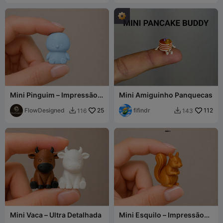
Mini Pinguim – Impressão
Mini Amiguinho Panquecas
Rápida
FlowDesigned
25
fifindr
112
116
143


Mini Vaca – Ultra Detalhada
Mini Esquilo – Impressão
Rápida