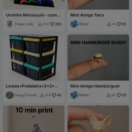
Ursinho Minúsculo - com
Mini Amigo Taco
ou sem chaveiro
Tinker Link
260
fifindr
65
514
74


Lowes+Prateleira+2x3+
Mini Amigo Hambúrguer
(peça+única+com+suporte
s)
Doug 3 Fresh
40
fifindr
55
124
90

