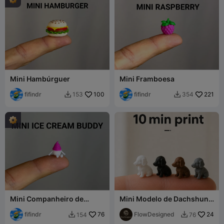
Mini Hambúrguer
Mini Framboesa
fifindr
100
fifindr
221
153
354


Mini Companheiro de
Mini Modelo de Dachshund
Sorvete
– Impressão Rápida Ultra
fifindr
76
Detalhada
FlowDesigned
24
154
76

