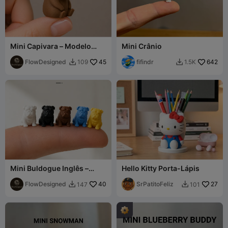
Mini Capivara – Modelo
Mini Crânio
Fofo Ultra Detalhado
FlowDesigned
45
fifindr
642
109
1.5K


Mini Buldogue Inglês –
Hello Kitty Porta-Lápis
Impressão Rápida
Detalhada
FlowDesigned
40
SrPatitoFeliz
27
147
101

