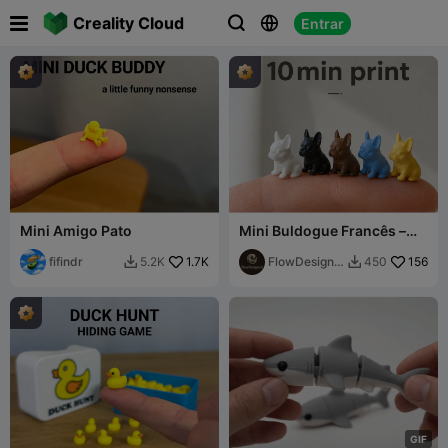

Creality Cloud
Entrar



Mini Amigo Pato
Mini Buldogue Francês –
Filhote Detalhado de
fifindr
1.7K
Impressão Rápida
FlowDesigne
156
5.2K
450


d
G
I
F