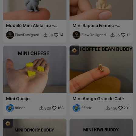
Modelo Mini Akita Inu –
Mini Raposa Fennec –
Ultra Detalhado
Modelo Fofo Ultra
FlowDesigned
14
Detalhado
FlowDesigned
11
38
35


Mini Queijo
Mini Amigo Grão de Café
fifindr
168
fifindr
201
329
456

