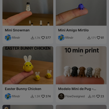
Mini Snowman
Mini Amigo Mirtilo
fifindr
377
fifindr
81
1.7K
171


Easter Bunny Chicken
Modelo Mini de Pug –
Impressão Rápida Ultra
fifindr
374
Detalhada
FlowDesigned
23
1.3K
95

