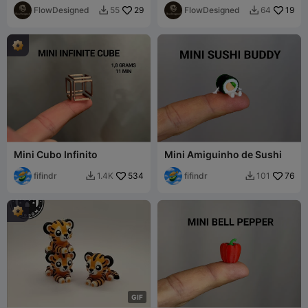
FlowDesigned
29
FlowDesigned
19
55
64


Mini Cubo Infinito
Mini Amiguinho de Sushi
fifindr
534
fifindr
76
1.4K
101


G
I
F