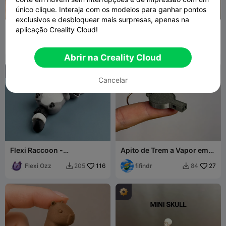
único clique. Interaja com os modelos para ganhar pontos
exclusivos e desbloquear mais surpresas, apenas na
Mini Amigo Cogumelo
Mini Pickle Buddy
aplicação Creality Cloud!
fifindr
240
fifindr
1K
579
2.2K


Abrir na Creality Cloud
Cancelar
Flexi Raccoon -
Apito de Trem a Vapor em
Brinquedo/Chaveiro
Miniatura
Flexi Ozz
116
fifindr
27
205
84

