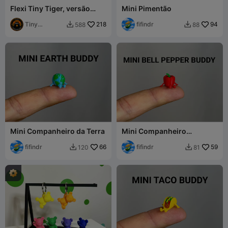
Flexi Tiny Tiger, versão
Mini Pimentão
chaveiro e arquivos 3mf
incluídos
Tiny
218
fifindr
94
588
88


Kingdom
Mini Companheiro da Terra
Mini Companheiro
Pimentão
fifindr
66
fifindr
59
120
81

