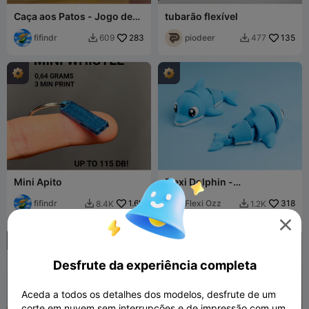
Caça aos Patos - Jogo de
tubarão flexível
Esconder
fifindr
283
piodeer
135
609
477


Mini Apito
Flexi Dolphin -
Brinquedo/Chaveiro
fifindr
1.6K
Flexi Ozz
318
8.4K
1.2K



Desfrute da experiência completa
Aceda a todos os detalhes dos modelos, desfrute de um
corte em nuvem sem interrupções e de impressão com um