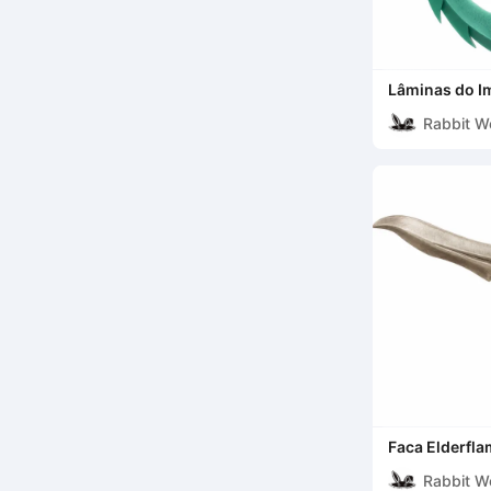
Lâminas do I
Cosplay
Rabbit W
Faca Elderfla
Valorant
Rabbit W