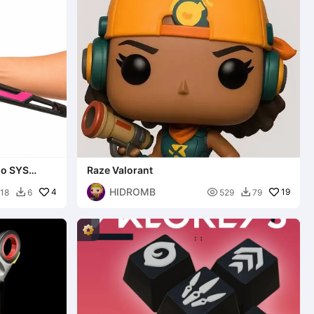
do SYS
Raze Valorant
HIDROMB
4

19
18
6
529
79

