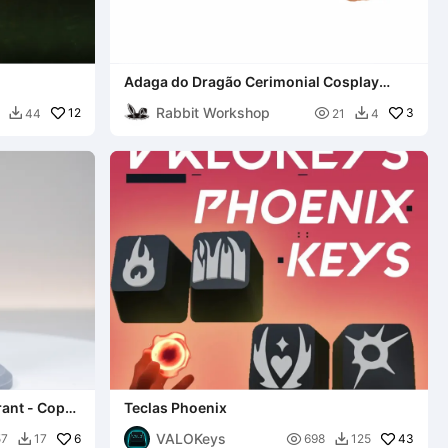
Adaga do Dragão Cerimonial Cosplay
Valorant
Rabbit Workshop
12

3
44
21
4


rant - Copa
Teclas Phoenix
VALOKeys
6

43
57
17
698
125

