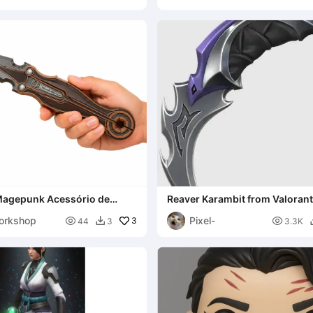
Magepunk Acessório de
Reaver Karambit from Valorant
lorant
orkshop
Pixel-

3

44
3
3.3K
