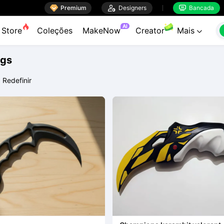

Premium

Designers
Bancada


AI
Store
Coleções
MakeNow
Creator
Mais

ags
Redefinir