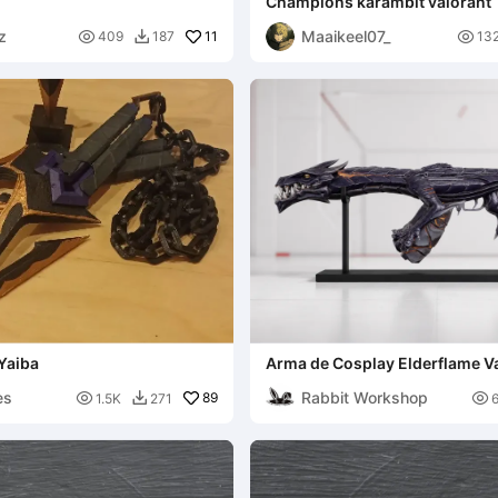
Champions karambit valorant
z
Maaikeel07_

11

409
187
13

Yaiba
Arma de Cosplay Elderflame V
Modelo de Fã de Valorant
es
Rabbit Workshop

89

1.5K
271
