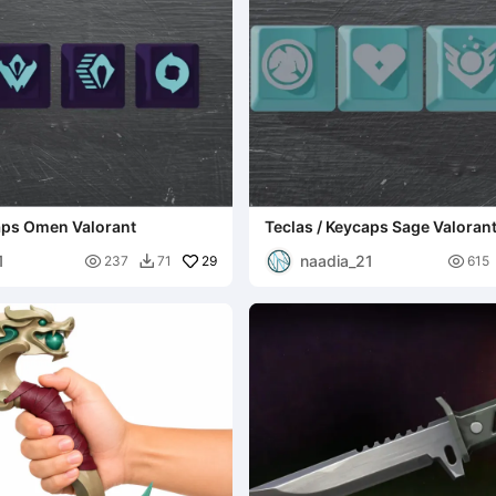
caps Omen Valorant
Teclas / Keycaps Sage Valoran
1
naadia_21

29

237
71
615
