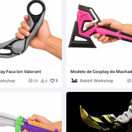
ay Faca Ion Valorant
Modelo de Cosplay do Macha
Valorant
orkshop
Rabbit Workshop

3

29
6
