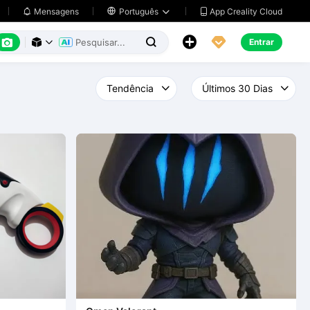
App Creality Cloud
Mensagens

Português






Entrar


