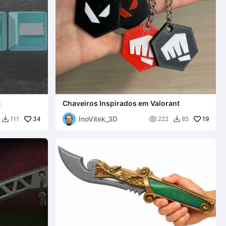
t
Chaveiros Inspirados em Valorant
InoVitek_3D
34

19
111
222
85

