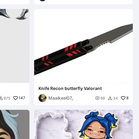
Knife Recon butterfly Valorant
Maaikeel07_
147

8
675
66
34

