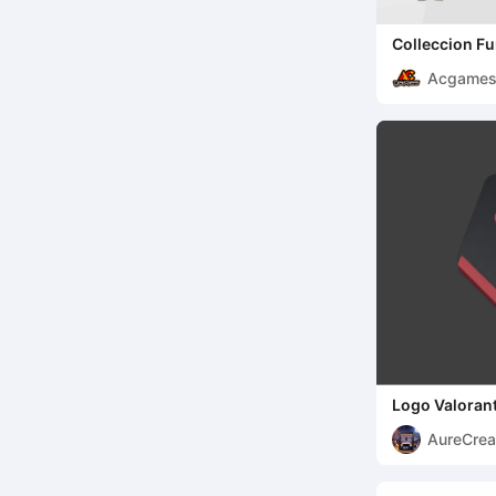
Colleccion Fu
Acgame
Logo Valoran
AureCrea