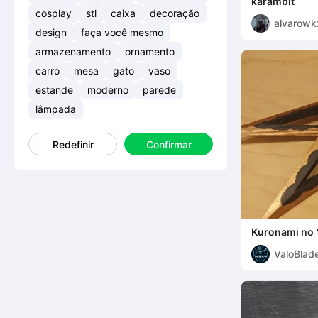
karambit
cosplay
stl
caixa
decoração
alvarowk
design
faça você mesmo
armazenamento
ornamento
carro
mesa
gato
vaso
estande
moderno
parede
lâmpada
Redefinir
Confirmar
Kuronami no 
ValoBlad