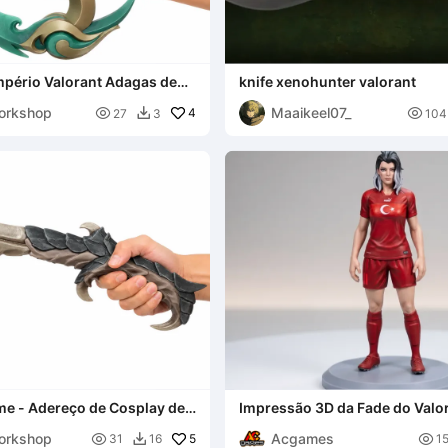
mpério Valorant Adagas de
knife xenohunter valorant
orkshop
Maaikeel07_

4

27
3
104

me - Adereço de Cosplay de
Impressão 3D da Fade do Valo
do Mundo 2026 Turquia
orkshop
Acgames

5

31
16
1
