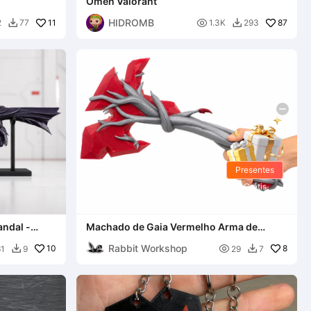
Omen Valorant
HIDROMB
11

87
2
77
1.3K
293


Presentes
Grátis
andal -
Machado de Gaia Vermelho Arma de
Cosplay de Valorant
Rabbit Workshop
10

8
61
9
29
7

