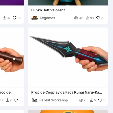
Funko Jett Valorant
Acgames
18

20
7
97
261
90


ico de
Prop de Cosplay da Faca Kunai Naru-Kami
de Kuronami
Rabbit Workshop
3

5
17
2
23
5

