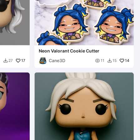
Neon Valorant Cookie Cutter
Cane3D
17

14
4
27
11
15

