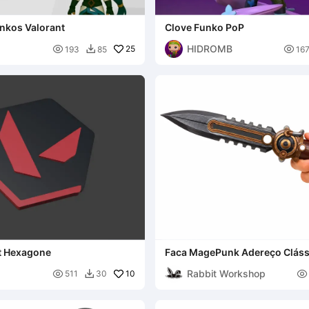
nkos Valorant
Clove Funko PoP
s
HIDROMB

25

193
85
16

t Hexagone
Faca MagePunk Adereço Cláss
Valorant
Rabbit Workshop

10

511
30
