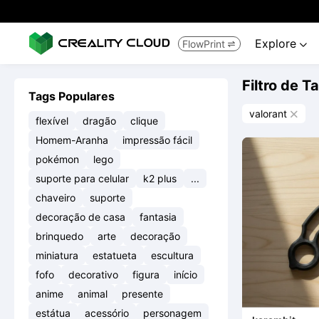
Explore
FlowPrint


Filtro de T
Tags Populares
valorant

flexível
dragão
clique
Homem-Aranha
impressão fácil
pokémon
lego
suporte para celular
k2 plus
...
chaveiro
suporte
decoração de casa
fantasia
brinquedo
arte
decoração
miniatura
estatueta
escultura
fofo
decorativo
figura
início
anime
animal
presente
estátua
acessório
personagem