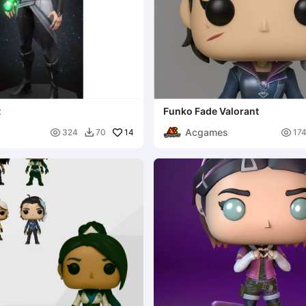
t
Funko Fade Valorant
s
Acgames

14

324
70
17
