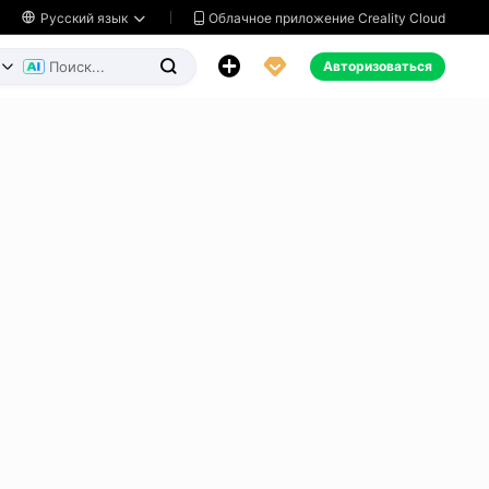
Облачное приложение Creality Cloud

Русский язык




Авторизоваться

