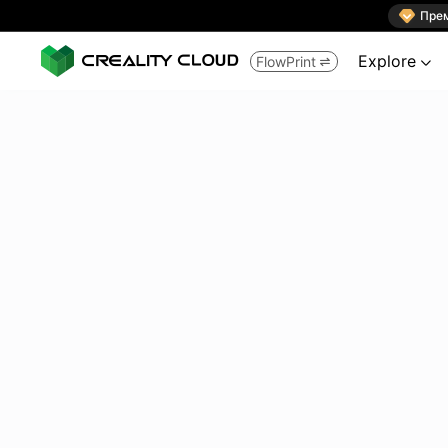

Пре
Explore
FlowPrint

