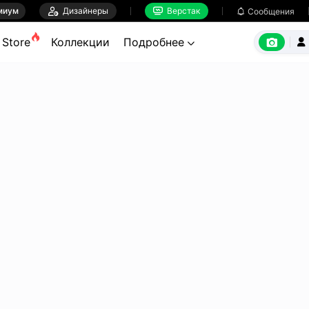
миум

Дизайнеры
Верстак

Сообщения



Store
Коллекции
Подробнее

