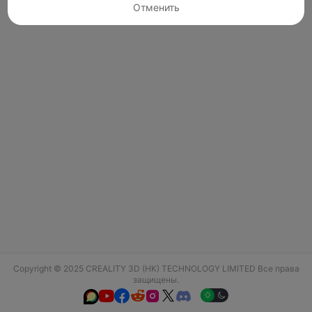
Отменить
Copyright © 2025 CREALITY 3D (HK) TECHNOLOGY LIMITED Все права
защищены.





