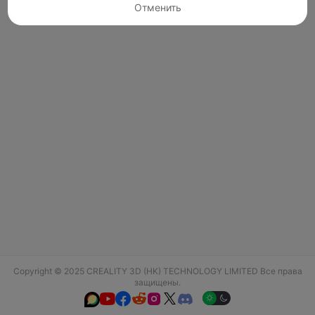
Отменить
Copyright © 2025 CREALITY 3D (HK) TECHNOLOGY LIMITED Все права
защищены.





