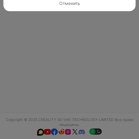
Отменить
Copyright © 2025 CREALITY 3D (HK) TECHNOLOGY LIMITED Все права
защищены.





