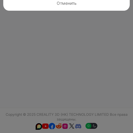
Отменить
Copyright © 2025 CREALITY 3D (HK) TECHNOLOGY LIMITED Все права
защищены.





