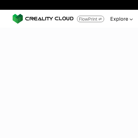
Explore
FlowPrint

