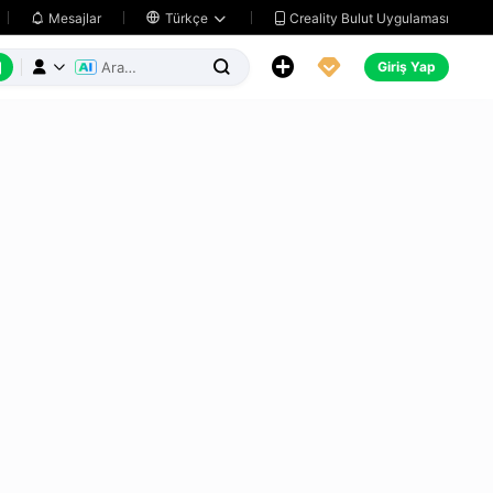
Creality Bulut Uygulaması
Mesajlar

Türkçe






Giriş Yap


