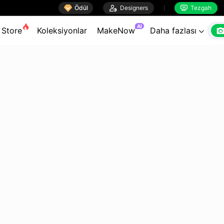

Ödül

Designers
Tezgah


AI
Store
Koleksiyonlar
MakeNow
Daha fazlası
