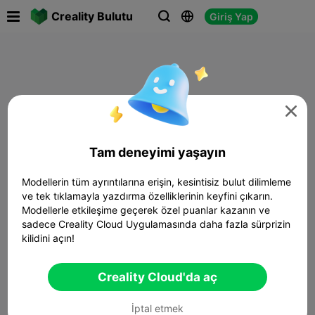

Creality Bulutu
Giriş Yap




Tam deneyimi yaşayın
Modellerin tüm ayrıntılarına erişin, kesintisiz bulut dilimleme
ve tek tıklamayla yazdırma özelliklerinin keyfini çıkarın.
Modellerle etkileşime geçerek özel puanlar kazanın ve
sadece Creality Cloud Uygulamasında daha fazla sürprizin
kilidini açın!
Creality Cloud'da aç
İptal etmek