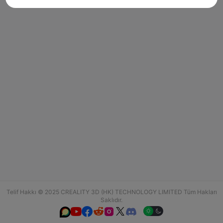
Telif Hakkı © 2025 CREALITY 3D (HK) TECHNOLOGY LIMITED Tüm Hakları
Saklıdır.





