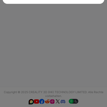
Copyright © 2025 CREALITY 3D (HK) TECHNOLOGY LIMITED. Alle Rechte
vorbehalten.





