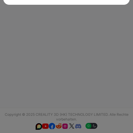
Copyright © 2025 CREALITY 3D (HK) TECHNOLOGY LIMITED. Alle Rechte
vorbehalten.





