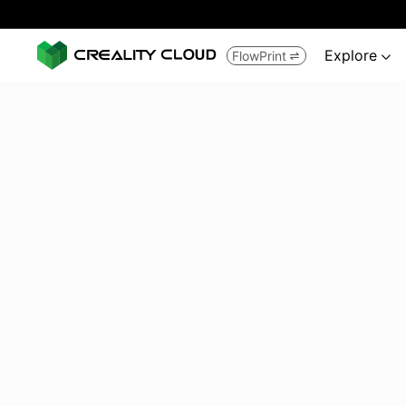
Explore
FlowPrint

