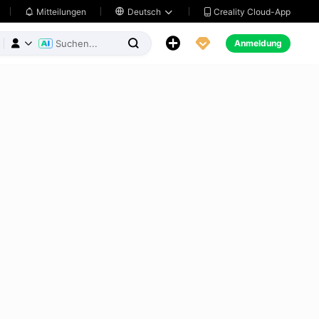
Creality Cloud-App
Mitteilungen

Deutsch





Anmeldung


