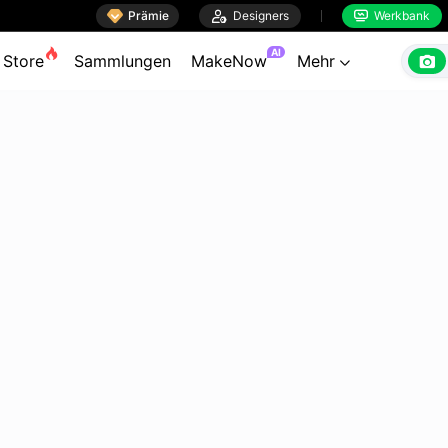

Prämie

Designers
Werkbank


AI

Store
Sammlungen
MakeNow
Mehr
