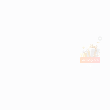
Werbegesch
enke