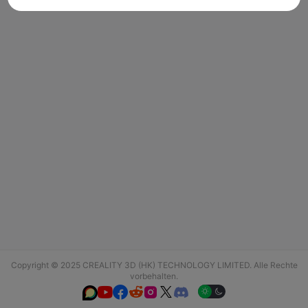
Copyright © 2025 CREALITY 3D (HK) TECHNOLOGY LIMITED. Alle Rechte
vorbehalten.





