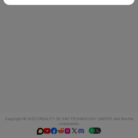
Copyright © 2025 CREALITY 3D (HK) TECHNOLOGY LIMITED. Alle Rechte
vorbehalten.





