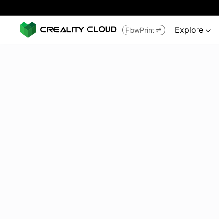
Explore
FlowPrint

