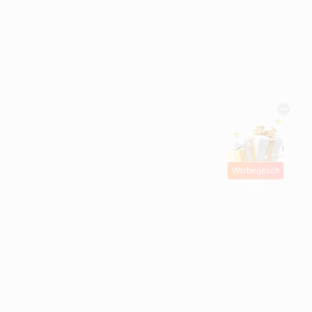
Werbegesch
enke