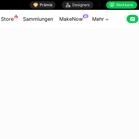

Prämie

Designers
Werkbank


AI

Store
Sammlungen
MakeNow
Mehr
