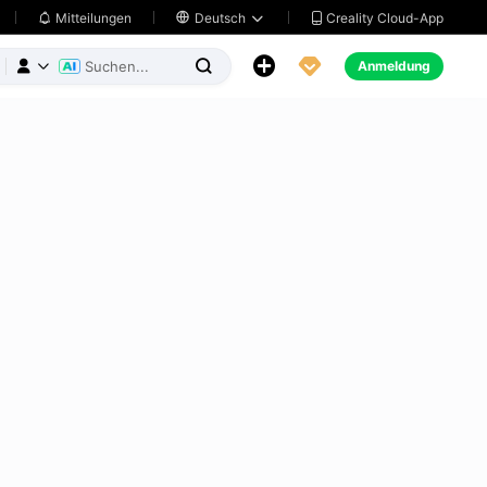
Creality Cloud-App
Mitteilungen

Deutsch





Anmeldung


