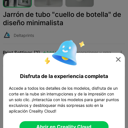
Jarrón de tubo "cuello de botella" de
diseño minimalista
Deltaprints
Print Settings (2)
Add
Hogar
Decoraciones y ornamentos para el hogar




Todos
K2 Plus
K2 Pro
K2
K2 SE
SPARK
Disfruta de la experiencia completa
capa de 0,2 mm, 2 paredes, 15% de
Accede a todos los detalles de los modelos, disfruta de un
relleno
04h 02m
1 plates
175.75g



corte en la nube sin interrupciones y de la impresión con
un solo clic. ¡Interactúa con los modelos para ganar puntos
exclusivos y desbloquear más sorpresas solo en la
aplicación Creality Cloud!
capa de 0,2 mm, 2 paredes, 15% de
relleno
02h 21m
1 plates
63.59g



Abrir en Creality Cloud