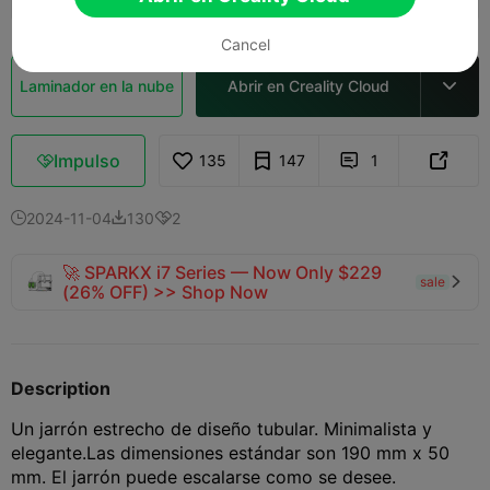
Cancel
Laminador en la nube
Abrir en Creality Cloud

Impulso
135
147
1



2024-11-04
130
2



🚀 SPARKX i7 Series — Now Only $229
sale

(26% OFF) >> Shop Now
Description
Un jarrón estrecho de diseño tubular. Minimalista y
elegante.
Las dimensiones estándar son 190 mm x 50
mm. El jarrón puede escalarse como se desee.