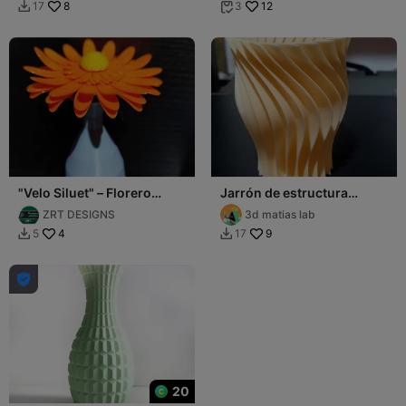
8
12
17
3


"Velo Siluet" – Florero
Jarrón de estructura
Minimalista de Líneas
helicoidal
ZRT DESIGNS
3d matias lab
Orgánicas
4
9
5
17



20