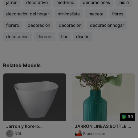
jarrón
decorativo
moderno
decoraciones
inicio
decoración del hogar
minimalista
maceta
flores
florero
decoración
decoración
decoracionhogar
decoración
floreros
flor
diseño
Related Models
99
Jarron y florero
JARRÓN LINEAS BOTTLE /
Minimalista
VASE BOTTLE
ÑOL
Franchescor