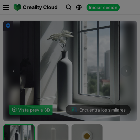

Creality Cloud
Iniciar sesión




Encuentra los similares

Vista previa 3D