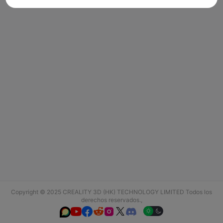
Copyright © 2025 CREALITY 3D (HK) TECHNOLOGY LIMITED Todos los
derechos reservados.,





