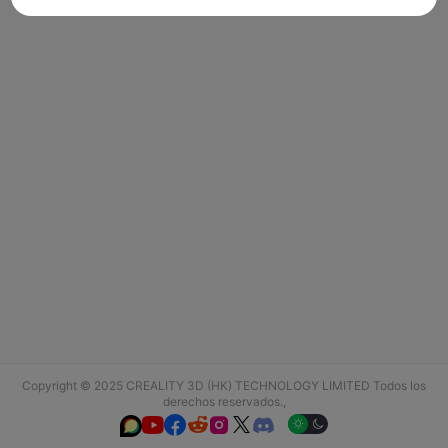
Copyright © 2025 CREALITY 3D (HK) TECHNOLOGY LIMITED Todos los
derechos reservados.,





