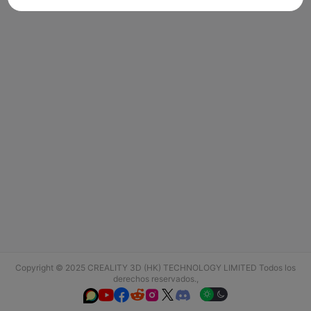
Copyright © 2025 CREALITY 3D (HK) TECHNOLOGY LIMITED Todos los
derechos reservados.,





