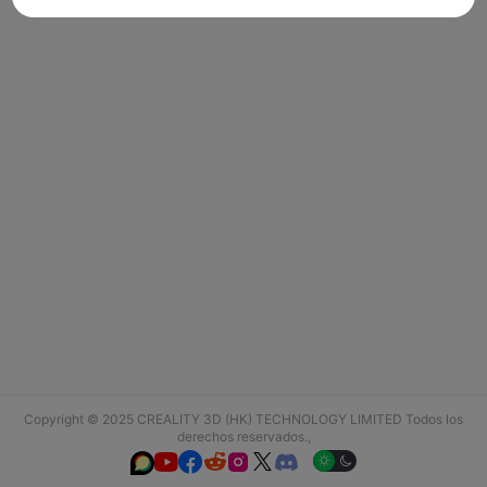
Copyright © 2025 CREALITY 3D (HK) TECHNOLOGY LIMITED Todos los
derechos reservados.,





