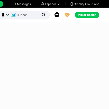
h
Creality Cloud App
Messages

Español





Iniciar sesión


