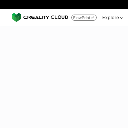
Explore
FlowPrint

