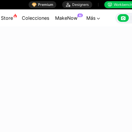

Premium

Designers
Workbenc


AI

Store
Colecciones
MakeNow
Más
