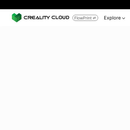
Explore
FlowPrint

