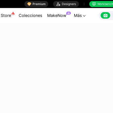

Premium

Designers
Workbenc


AI

Store
Colecciones
MakeNow
Más
