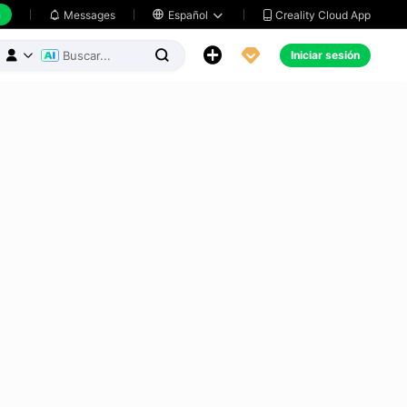
h
Creality Cloud App
Messages

Español





Iniciar sesión


