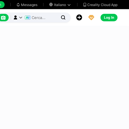
h
Creality Cloud App
Messages

Italiano






Log In


