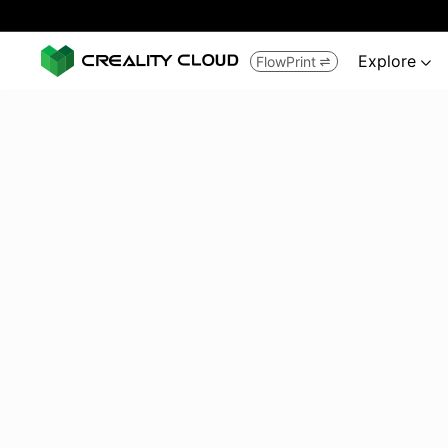
Explore
FlowPrint

