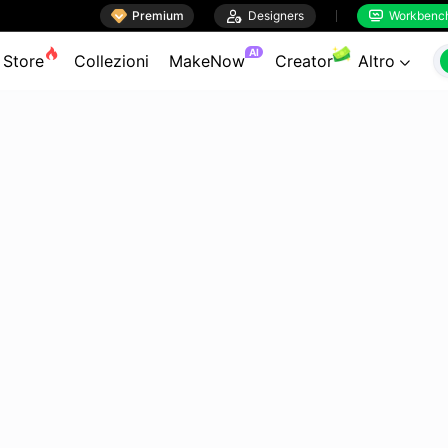

Premium

Designers
Workbenc


AI
Store
Collezioni
MakeNow
Creator
Altro
