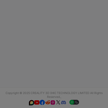
Copyright © 2025 CREALITY 3D (HK) TECHNOLOGY LIMITED All Rights
Reserved.,





