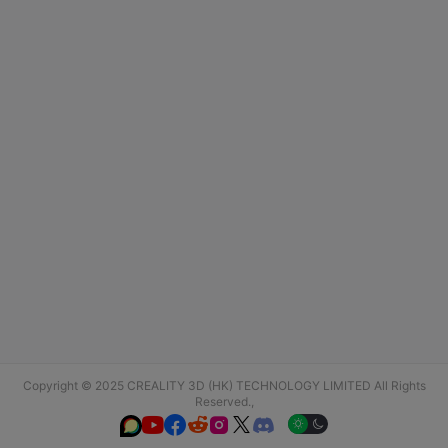
Copyright © 2025 CREALITY 3D (HK) TECHNOLOGY LIMITED All Rights
Reserved.,





