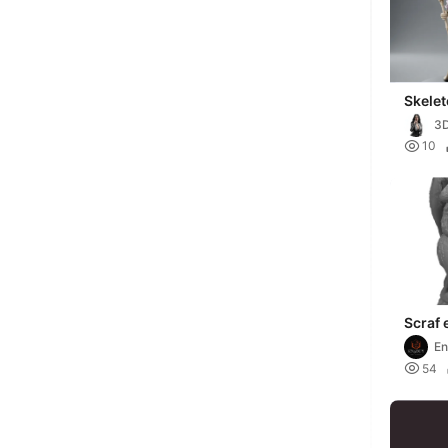
Skelet
Mona
3D

10
Scraf 
scan 
E

54