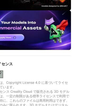
イセンス
Copyright License 4.0 に基づいてライセ
ています。
ンス Creality Cloud で販売される 3D モデル
は、一定の制限がある標準ライセンスで利用で
特に、これらのファイルは商用利用はできず、
のみに限られます。3D モデルまたはデジタル