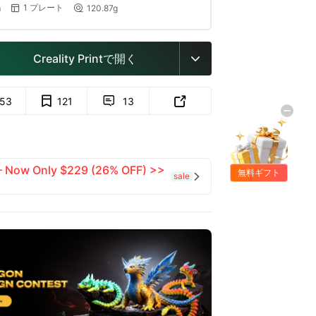
1 プレート
m
120.87g


Creality Printで開く

153
121
13


 — Now Only $229 (26% OFF) >>
無料ギフト
sale
