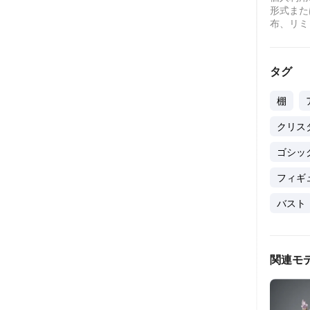
形式また
布、リミ
タグ
棚
クリス
ゴシッ
フィギ
バスト
関連モ