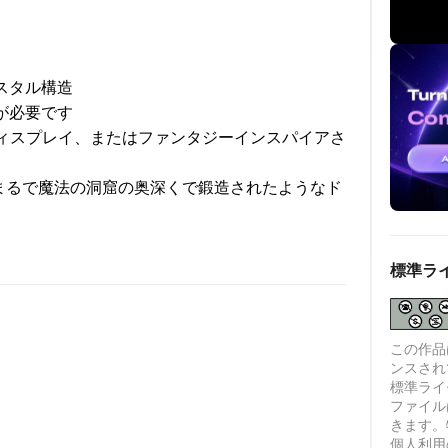
スタル構造
が必要です
フディスプレイ、またはファンタジーインスパイアさ
 まるで魔法の洞窟の奥深くで鍛造されたようなド
標準ラ
この作品は、
ンスされ
標準ライセ
ファイル
きます。
個人利用