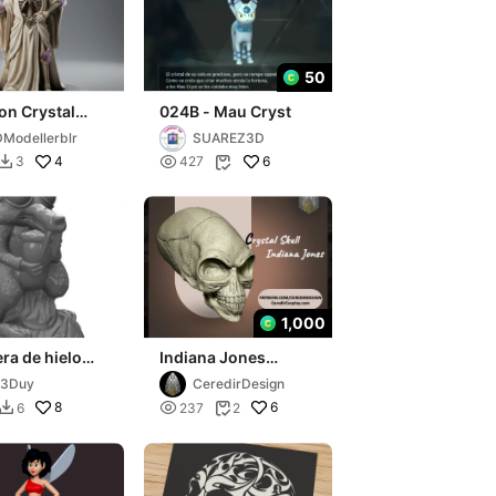
50
on Crystal
024B - Mau Cryst
rch
Modellerblr
SUAREZ3D
4

6
3
427


1,000
era de hielo
Indiana Jones
3D 25cm
Crystal Skull 3D
n3Duy
CeredirDesign
DIGITAL DOWNLOAD
8

6
6
237
2

