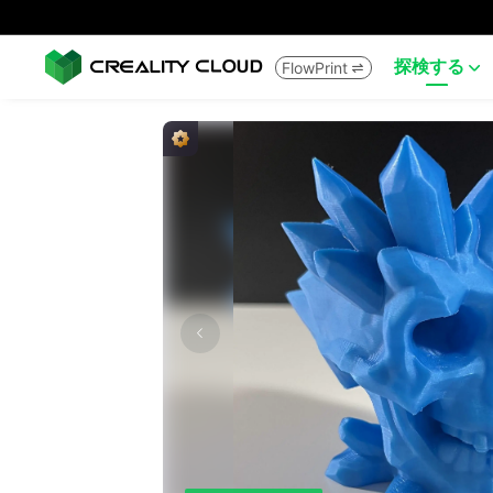
探検する
FlowPrint

