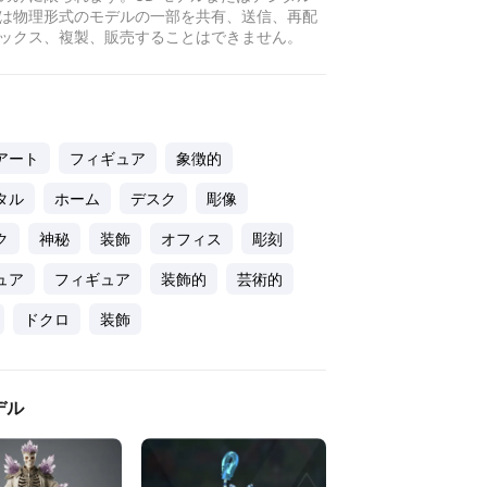
は物理形式のモデルの一部を共有、送信、再配
ックス、複製、販売することはできません。
アート
フィギュア
象徴的
タル
ホーム
デスク
彫像
ク
神秘
装飾
オフィス
彫刻
ュア
フィギュア
装飾的
芸術的
ドクロ
装飾
デル