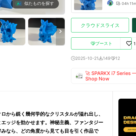
似たものを探す
04h 11

クラウドスライス

ブースト

2025-10-21
149
12



🚀 SPARKX i7 Series
Shop Now
ドクロから鋭く幾何学的なクリスタルが溢れ出し、
とエッジを効かせます。神秘主義、ファンタジー
好みなら、どの角度から見ても目を引く作品で