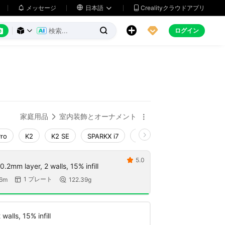
メッセージ

日本語
Crealityクラウドアプリ






ログイン



家庭用品
室内装飾とオーナメント


Pro
K2
K2 SE
SPARKX i7
Creality Hi
Ender-3 V4
5.0

 0.2mm layer, 2 walls, 15% infill
1 プレート
56m
122.39g


walls, 15% infill