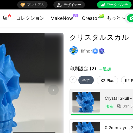

プレミアム

デザイナー
ワークベンチ


AI
店
コレクション
もっと
MakeNow
Creator

クリスタルスカル
fifindr
印刷設定 (2)
追加

全て
K2 Plus
K2 
Crystal Skull -
著者
03h 

0.2mm layer, 2 