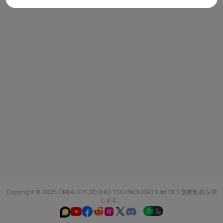
Copyright © 2025 CREALITY 3D (HK) TECHNOLOGY LIMITED 無断転載を禁
じます。





