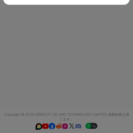
Copyright © 2025 CREALITY 3D (HK) TECHNOLOGY LIMITED 無断転載を禁
じます。





