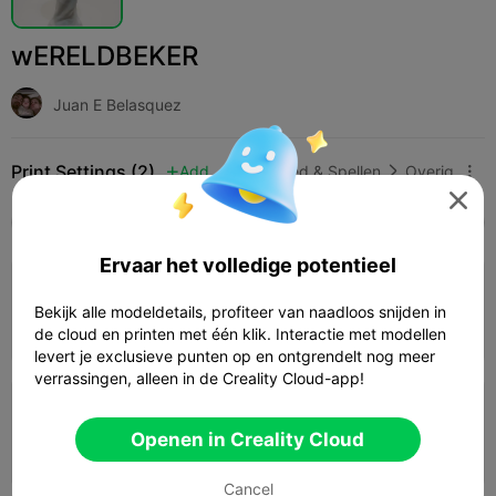
wERELDBEKER
Juan E Belasquez
Print Settings (2)
Add
Speelgoed & Spellen
Overig




Alle
K2 Plus
K2 Pro
K2
K2 SE
SPARKX 
Ervaar het volledige potentieel
0.2mm layer, 2 walls, 15% infill
Bekijk alle modeldetails, profiteer van naadloos snijden in
03h 36m
1 plates
179.15g



de cloud en printen met één klik. Interactie met modellen
levert je exclusieve punten op en ontgrendelt nog meer
verrassingen, alleen in de Creality Cloud-app!
0.2mm layer, 2 walls, 15% infill
Openen in Creality Cloud
05h 22m
1 plates
254.24g



Cancel