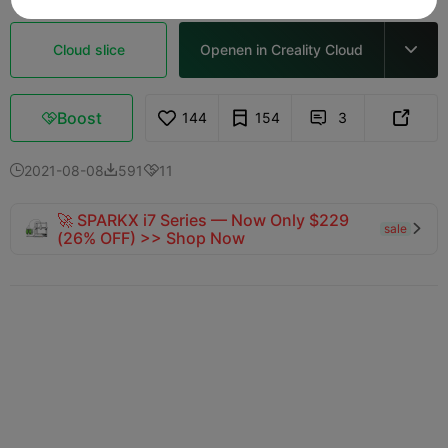
Cloud slice
Openen in Creality Cloud

Boost
144
154
3



2021-08-08
591
11



🚀 SPARKX i7 Series — Now Only $229
sale

(26% OFF) >> Shop Now