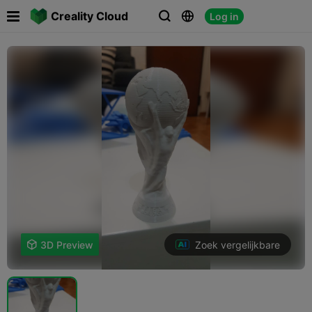

Creality Cloud
Log in



Zoek vergelijkbare

3D Preview