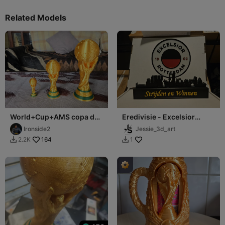
Related Models
World+Cup+AMS copa del
Eredivisie - Excelsior
mundo version ams
display strijden en winnen
Ironside2
Jessie_3d_art
164
2.2K
1

