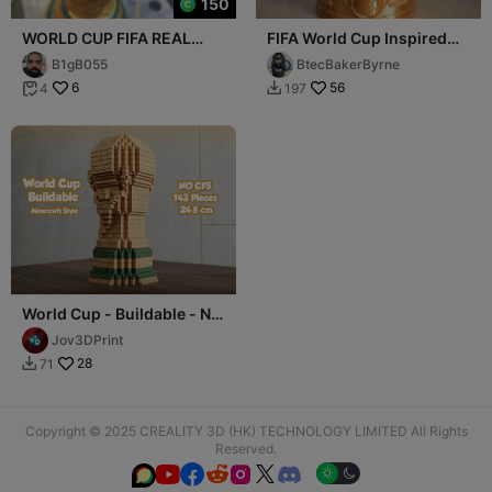
150
WORLD CUP FIFA REAL
FIFA World Cup Inspired
SIZE IN 2 PARTS
Can Holder Stein
B1gB055
BtecBakerByrne
6
56
4
197


World Cup - Buildable - No
CFS - 143 pieces
Jov3DPrint
28
71

Copyright © 2025 CREALITY 3D (HK) TECHNOLOGY LIMITED All Rights
Reserved.





