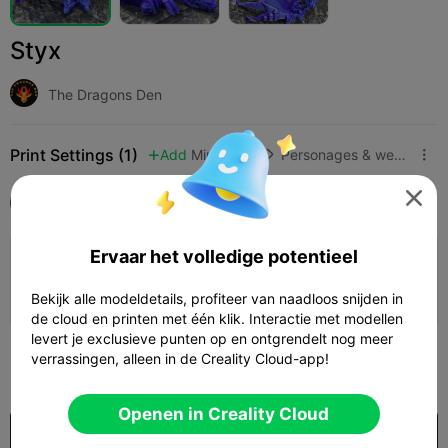
Styx
The Dragons Den
Print Settings (1)
Add
Miniaturen
Personages & wezens




Alle
Ender-3 V3 Plus
Ervaar het volledige potentieel
0,2 mm laag, 3 wanden, 10 vulling
02h 37m
2 plates
65.22g



Bekijk alle modeldetails, profiteer van naadloos snijden in
de cloud en printen met één klik. Interactie met modellen
levert je exclusieve punten op en ontgrendelt nog meer
400
verrassingen, alleen in de Creality Cloud-app!

Openen in Creality Cloud
$7.99/Month
US$3.96