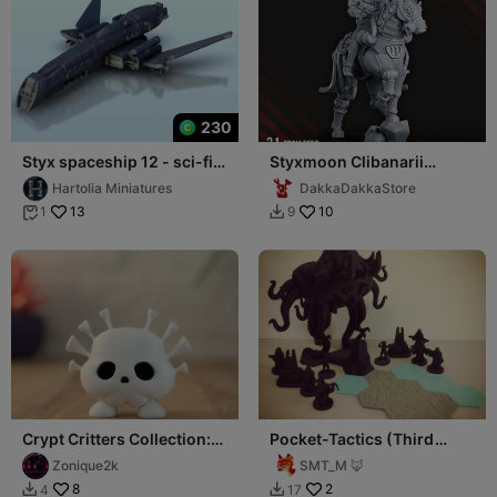
230
Styx spaceship 12 - sci-fi
Styxmoon Clibanarii
science fiction future 40k
Warrior
Hartolia Miniatures
DakkaDakkaStore
legion
13
10
1
9


Crypt Critters Collection:
Pocket-Tactics (Third
Styx
Edition): Cult of the
Zonique2k
SMT_M 🦊
Stygian King
8
2
4
17

