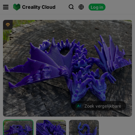

Creality Cloud
Log in




Zoek vergelijkbare