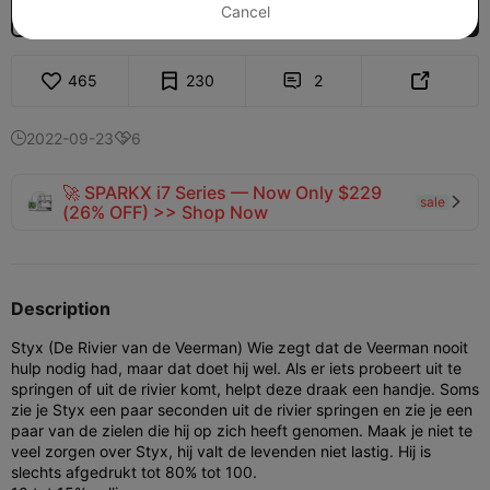
Cancel
Ontgrendel meer modellen
Koop

465
230
2


2022-09-23
6


🚀 SPARKX i7 Series — Now Only $229
sale

(26% OFF) >> Shop Now
Description
Styx (De Rivier van de Veerman) Wie zegt dat de Veerman nooit
hulp nodig had, maar dat doet hij wel. Als er iets probeert uit te
springen of uit de rivier komt, helpt deze draak een handje. Soms
zie je Styx een paar seconden uit de rivier springen en zie je een
paar van de zielen die hij op zich heeft genomen. Maak je niet te
veel zorgen over Styx, hij valt de levenden niet lastig.
Hij is
slechts afgedrukt tot 80% tot 100.