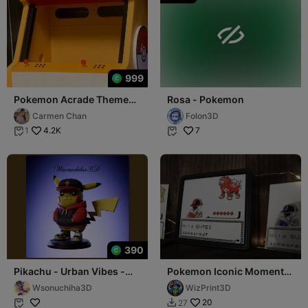

999
Pokemon Acrade Theme
Rosa - Pokemon
for LegionGo
Carmen Chan
Folon3D
4.2K
7
1


390
Pikachu - Urban Vibes -
Pokemon Iconic Moments
Pokemon
- Entei Encounter
Wsonuchiha3D
WizPrint3D
20
27

