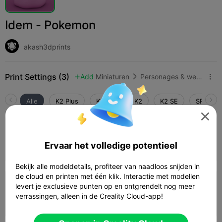
Idem - Pokemon
akash3dprints
Print Settings (3)
Add
Miniaturen
Personages & wezens



Alle
K2 Plus
K2 Pro
K2
K2 SE
SPARKX 

4.3

0.2mm layer, 3 walls, 15% infill
Ervaar het volledige potentieel
01h 21m
1 plates
68.40g



Bekijk alle modeldetails, profiteer van naadloos snijden in
de cloud en printen met één klik. Interactie met modellen
0.2mm layer, 2 walls, 15% infill
levert je exclusieve punten op en ontgrendelt nog meer
verrassingen, alleen in de Creality Cloud-app!
02h 13m
1 plates
91.06g


