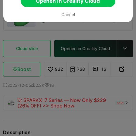
Openen in Creality Cloud
0.2mm layer, 2 walls, 10% infill
Cancel
44m 49s
1 plates
22.03g



Cloud slice
Openen in Creality Cloud

Boost
932
768
16



2023-12-05
2.2K
18



🚀 SPARKX i7 Series — Now Only $229
sale

(26% OFF) >> Shop Now
Description