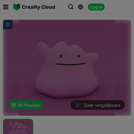

Creality Cloud
Log in




Zoek vergelijkbare

3D Preview