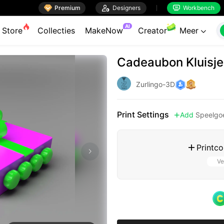

Premium

Designers
Workbench


AI
Store
Collecties
MakeNow
Creator
Meer

Cadeaubon Kluisje
Zurlingo-3D
Print Settings
Add
Speelgo

Printco

Ve