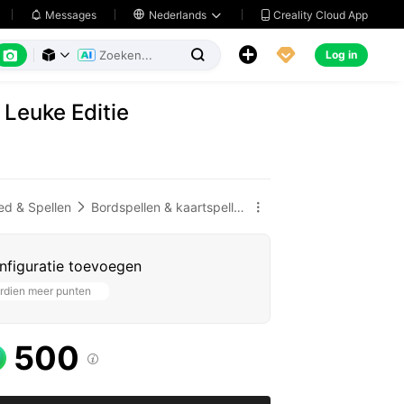
Creality Cloud App
Messages

Nederlands






Log in



 Leuke Editie
ed & Spellen
Bordspellen & kaartspellen


nfiguratie toevoegen
rdien meer punten
500
