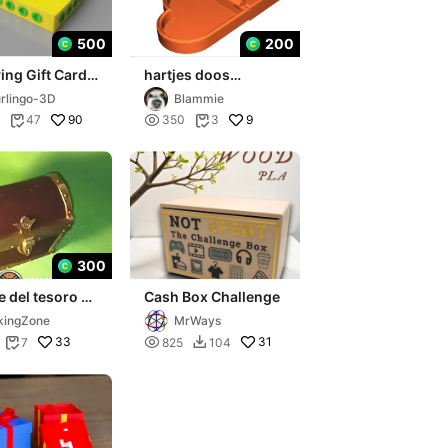
500
200
ng Gift Card
hartjes doos
Box
valentijn
rlingo-3D
Blammie
90

9
47
350
3


300
re del tesoro en
Cash Box Challenge
 ranura para
kingZone
MrWays
do 🔑
33

31
7
825
104

