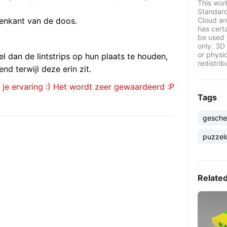
This wor
Standard
tenkant van de doos.
Cloud ar
has certa
be used 
only. 3D 
or physi
 dan de lintstrips op hun plaats te houden,
redistrib
 terwijl deze erin zit.
l je ervaring :) Het wordt zeer gewaardeerd :P
Tags
gesche
puzzel
Relate