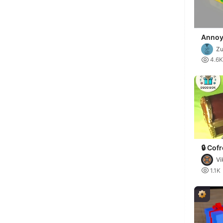
Annoyi
Lock 
Zu

4.6K
🔒 Cof
3D con
Vi
canda

1.1K