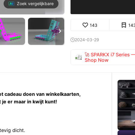
Zoek vergelijkbare
143
14

2024-03-29

🚀 SPARKX i7 Series
Shop Now
et cadeau doen van winkelkaarten,
 je er maar in kwijt kunt!
evig dicht.