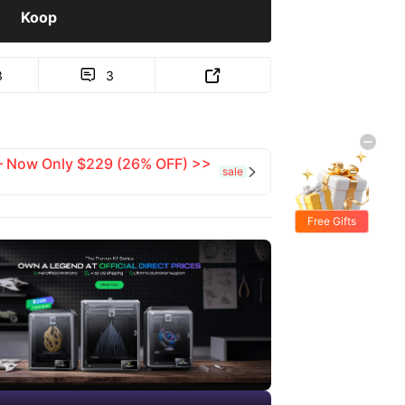
Koop
3
3


 — Now Only $229 (26% OFF) >>
sale

Free Gifts