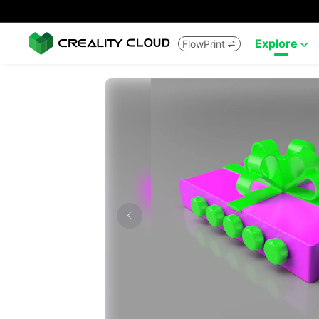
Explore
FlowPrint

