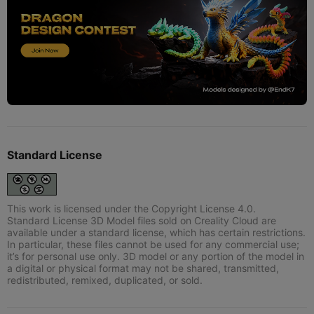
Standard License
This work is licensed under the Copyright License 4.0.
Standard License 3D Model files sold on Creality Cloud are
available under a standard license, which has certain restrictions.
In particular, these files cannot be used for any commercial use;
it’s for personal use only. 3D model or any portion of the model in
a digital or physical format may not be shared, transmitted,
redistributed, remixed, duplicated, or sold.