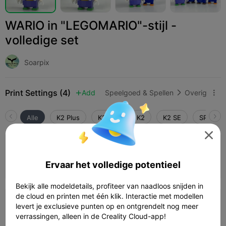
WARIO in "LEGOMARIO"-stijl -
volledige set
Soarpix
Print Settings (4)
Add
Speelgoed & Spellen
Overig



Alle
K2 Plus
K2 Pro
K2
K2 SE
SPARKX 

0,2mm laag, 2 wanden, 15% vulling
Auteur
6 plates
Ervaar het volledige potentieel

Bekijk alle modeldetails, profiteer van naadloos snijden in
de cloud en printen met één klik. Interactie met modellen
4.0

0,2mm laag, 3 wanden, 15% vulling
levert je exclusieve punten op en ontgrendelt nog meer
verrassingen, alleen in de Creality Cloud-app!
05h 36m
1 plates
197.72g


