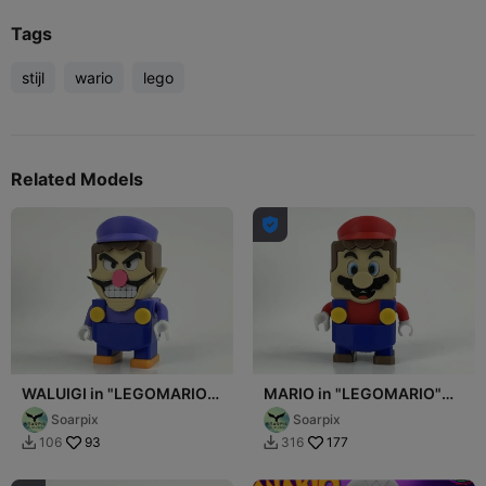
Tags
stijl
wario
lego
Related Models

WALUIGI in "LEGOMARIO"
MARIO in "LEGOMARIO"
style - complete set
style - complete set
Soarpix
Soarpix
93
177
106
316

