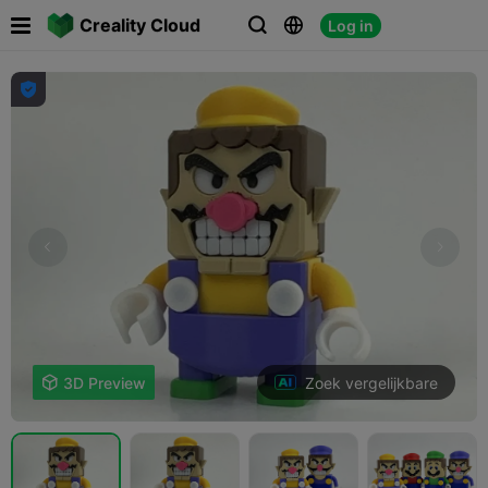

Creality Cloud
Log in




Zoek vergelijkbare

3D Preview