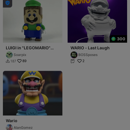

300
LUIGI in "LEGOMARIO"
WARIO - Last Laugh
style - complete set
Soarpix
BOSSposes
89
2
187


Wario
AlanGomez