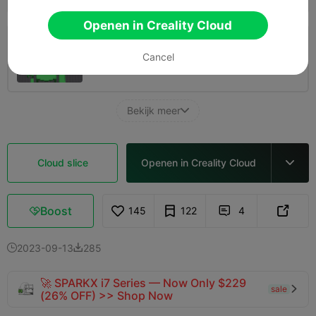
Openen in Creality Cloud
0,2mm laag, 2 wanden, 15% vulling
Cancel
05h 22m
1 plates
206.44g



Bekijk meer

Cloud slice
Openen in Creality Cloud

Boost
145
122
4



2023-09-13
285


🚀 SPARKX i7 Series — Now Only $229
sale

(26% OFF) >> Shop Now