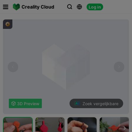

Creality Cloud
Log in



Zoek vergelijkbare

3D Preview
