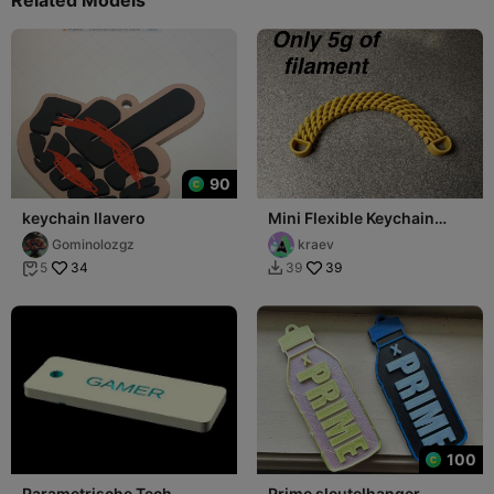
90
keychain llavero
Mini Flexible Keychain
Holder
Gominolozgz
kraev
34
39
5
39


100
Parametrische Tech
Prime sleutelhanger