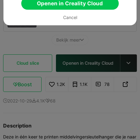
Openen in Creality Cloud
0,2mm laag, 2 wanden, 10% vulling
Cancel
07m 18s
1 plates
1.93g



Bekijk meer

Cloud slice
Openen in Creality Cloud

Boost
1.2K
1.1K
78



2022-10-29
4.1K
68



Description
Deze in één keer te printen middelvingersleutelhanger die je naar