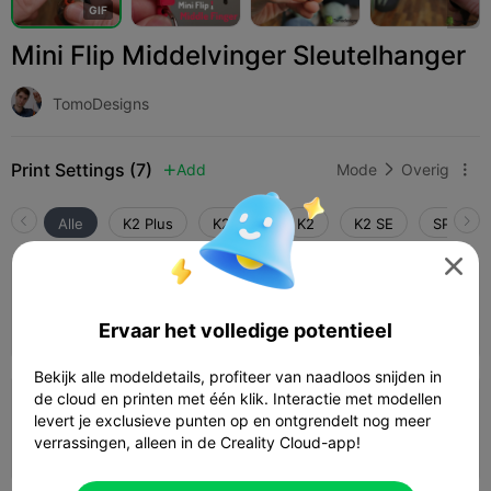
G
I
F
Mini Flip Middelvinger Sleutelhanger
TomoDesigns
Print Settings (7)
Add
Mode
Overig



Alle
K2 Plus
K2 Pro
K2
K2 SE
SPARKX 

4.8

0,2mm laag, 3 wanden, 15% vulling
09m 04s
1 plates
2.40g



Ervaar het volledige potentieel
Bekijk alle modeldetails, profiteer van naadloos snijden in
de cloud en printen met één klik. Interactie met modellen
0,2mm laag, 2 wanden, 15% vulling
levert je exclusieve punten op en ontgrendelt nog meer
verrassingen, alleen in de Creality Cloud-app!
04m 55s
1 plates
2.04g


