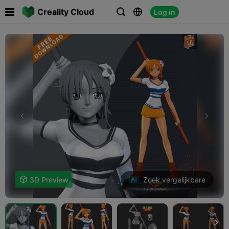

Creality Cloud
Log in



Zoek vergelijkbare

3D Preview
