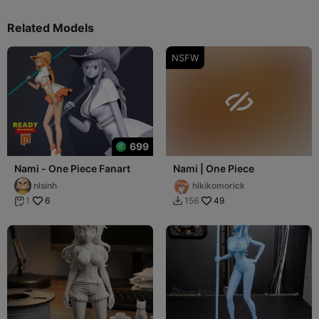
Related Models
NSFW

699
Nami - One Piece Fanart
Nami | One Piece
nlsinh
hikikomorick
6
49
1
156

