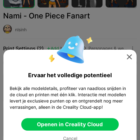
Nami - One Piece Fanart
nlsinh
Print Settings (2)
Add
Miniaturen
Personages & wezens




Alle
K2 Plus
K2 Pro
K2
K2 SE
SPARKX 
Ervaar het volledige potentieel
0.2mm layer, 3 walls, 15% infill
Bekijk alle modeldetails, profiteer van naadloos snijden in
02h 29m
1 plates
65.99g



de cloud en printen met één klik. Interactie met modellen
levert je exclusieve punten op en ontgrendelt nog meer
verrassingen, alleen in de Creality Cloud-app!
0.2mm layer, 2 walls, 15% infill
Openen in Creality Cloud
02h 53m
2 plates
51.21g



Cancel