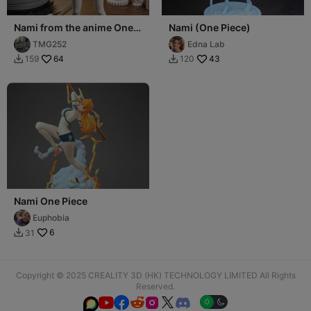
Nami from the anime One
Nami (One Piece)
Piece
TMG252
Edna Lab
64
43
159
120


Nami One Piece
Euphobia
6
31

Copyright © 2025 CREALITY 3D (HK) TECHNOLOGY LIMITED All Rights
Reserved.





