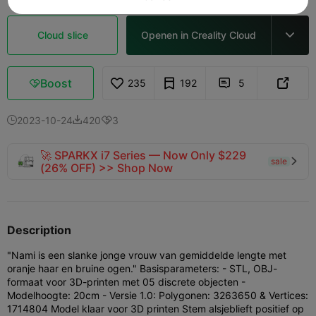
Cloud slice
Openen in Creality Cloud

Boost
235
192
5



2023-10-24
420
3



🚀 SPARKX i7 Series — Now Only $229
sale

(26% OFF) >> Shop Now
Description
"Nami is een slanke jonge vrouw van gemiddelde lengte met
oranje haar en bruine ogen." Basisparameters: - STL, OBJ-
formaat voor 3D-printen met 05 discrete objecten -
Modelhoogte: 20cm - Versie 1.0: Polygonen: 3263650 & Vertices:
1714804 Model klaar voor 3D printen Stem alsjeblieft positief op