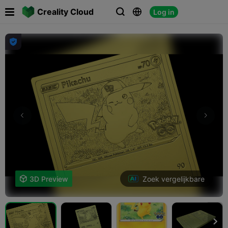

Creality Cloud
Log in




Zoek vergelijkbare

3D Preview
