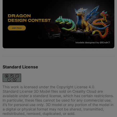
Standard License
This work is licensed under the Copyright License 4.0.
Standard License 3D Model files sold on Creality Cloud are
available under a standard license, which has certain restrictions.
In particular, these files cannot be used for any commercial use;
it’s for personal use only. 3D model or any portion of the model in
a digital or physical format may not be shared, transmitted,
redistributed, remixed, duplicated, or sold.