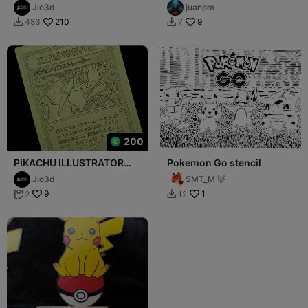
Jlo3d
juanpm
210
9
483
7


200
PIKACHU ILLUSTRATOR
Pokemon Go stencil
POKEMON
Jlo3d
SMT_M 🦊
9
1
2
12

