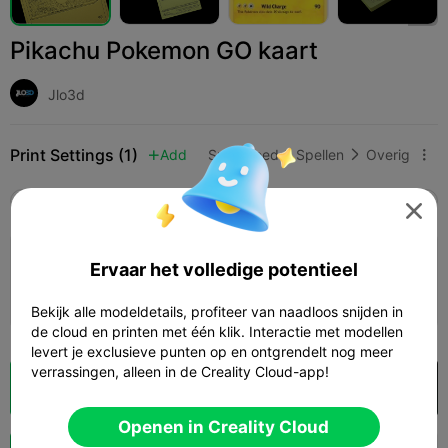
Pikachu Pokemon GO kaart
Jlo3d
Print Settings (1)
Add
Speelgoed & Spellen
Overig



Alle
K2 Plus
K2 Pro
K2
K2 SE
SPARKX 

3.5

0,2mm laag, 3 wanden, 15% vulling
Ervaar het volledige potentieel
33m 26s
1 plates
17.55g



Bekijk alle modeldetails, profiteer van naadloos snijden in
de cloud en printen met één klik. Interactie met modellen
levert je exclusieve punten op en ontgrendelt nog meer
verrassingen, alleen in de Creality Cloud-app!
Cloud slice
Openen in Creality Cloud

Openen in Creality Cloud