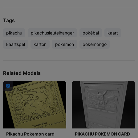
Tags
pikachu
pikachusleutelhanger
pokébal
kaart
kaartspel
karton
pokemon
pokemongo
Related Models

Pikachu Pokemon card
PIKACHU POKEMON CARD