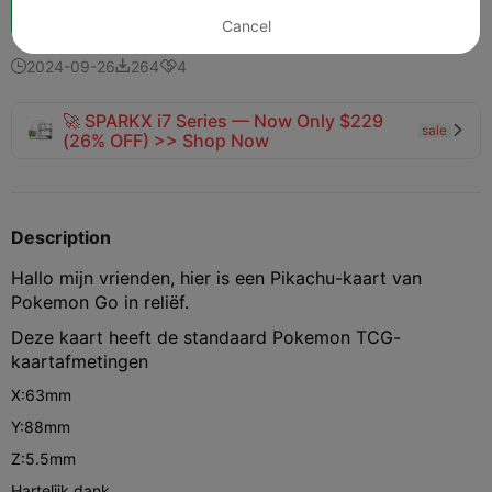
Boost
150
151
7



Cancel
2024-09-26
264
4



🚀 SPARKX i7 Series — Now Only $229
sale

(26% OFF) >> Shop Now
Description
Hallo mijn vrienden, hier is een Pikachu-kaart van
Pokemon Go in reliëf.
Deze kaart heeft de standaard Pokemon TCG-
kaartafmetingen
X:63mm
Y:88mm
Z:5.5mm
Hartelijk dank