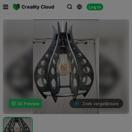

Creality Cloud
Log in



Zoek vergelijkbare

3D Preview