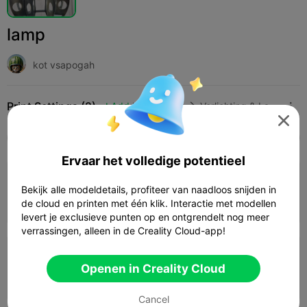
lamp
kot vsapogah
Print Settings (2)
Add
Huishouden
Verlichting & Lampen




Alle
K2 Plus
K2 Pro
K2
SPARKX i7
Crea
Ervaar het volledige potentieel
0.2mm layer, 2 walls, 15% infill
Bekijk alle modeldetails, profiteer van naadloos snijden in
01h 06m
1 plates
47.19g



de cloud en printen met één klik. Interactie met modellen
levert je exclusieve punten op en ontgrendelt nog meer
verrassingen, alleen in de Creality Cloud-app!
0.2mm layer, 2 walls, 15% infill
Openen in Creality Cloud
04h 45m
2 plates
86.87g



Cancel