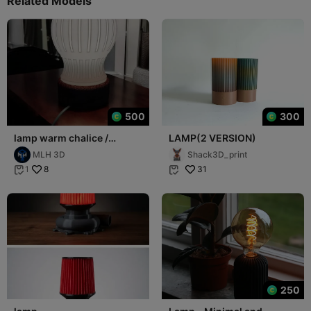
Related Models
500
300
lamp warm chalice /
LAMP(2 VERSION)
lampara caliz calido.
MLH 3D
Shack3D_print
8
31
1


250