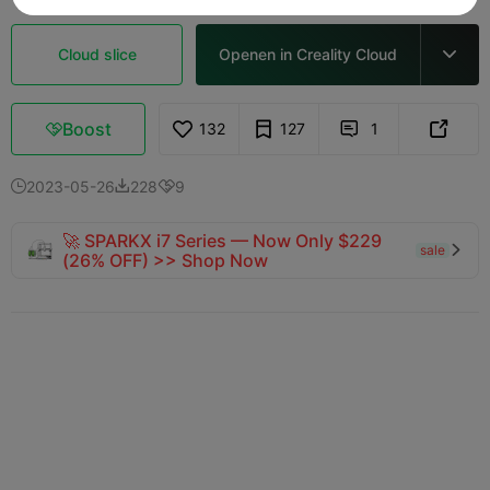
Cloud slice
Openen in Creality Cloud

Boost
132
127
1



2023-05-26
228
9



🚀 SPARKX i7 Series — Now Only $229
sale

(26% OFF) >> Shop Now