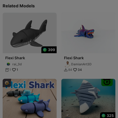
Related Models
399
Flexi Shark
Flexi Shark
rai_3d
DamianArt3D
1
34
1
84


325