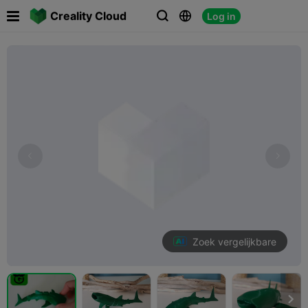

Creality Cloud
Log in



Zoek vergelijkbare
