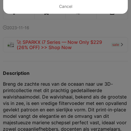
Cancel
136
82
2


2023-11-16

🚀 SPARKX i7 Series — Now Only $229
sale

(26% OFF) >> Shop Now
Description
Breng de zachte reus van de oceaan naar uw 3D-
printcollectie met dit prachtig gedetailleerde
walvishaaimodel. De walvishaai, bekend als de grootste
vis in zee, is een vredige filtervoeder met een opvallend
gevlekt patroon en een sierlijke vorm. Dit print-in-place
model vangt de elegantie en de omvang van dit
majestueuze mariene schepsel perfect vast, ideaal voor
zowel oceaanliefhebbers, docenten als verzamelaars.