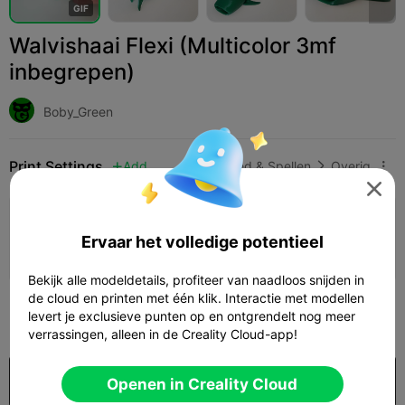
G
I
F
Walvishaai Flexi (Multicolor 3mf
inbegrepen)
Boby_Green
Print Settings
Add
Speelgoed & Spellen
Overig




Printconfiguratie toevoegen

Ervaar het volledige potentieel
Verdien meer punten
Bekijk alle modeldetails, profiteer van naadloos snijden in
de cloud en printen met één klik. Interactie met modellen
360
levert je exclusieve punten op en ontgrendelt nog meer

verrassingen, alleen in de Creality Cloud-app!
Koop
Openen in Creality Cloud