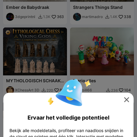
Ember de Babydraak
Strangers Things Stand
3dgeprintnl
363
martimadro
338
1.3K
1.4K


MYTHOLOGISCH SCHAAK
Mario alles
Vikingengoden – Complete
Editie
XChessArt 3D
87
bill66
104
220
236




Ervaar het volledige potentieel
Bekijk alle modeldetails, profiteer van naadloos snijden in
de cloud en printen met één klik. Interactie met modellen