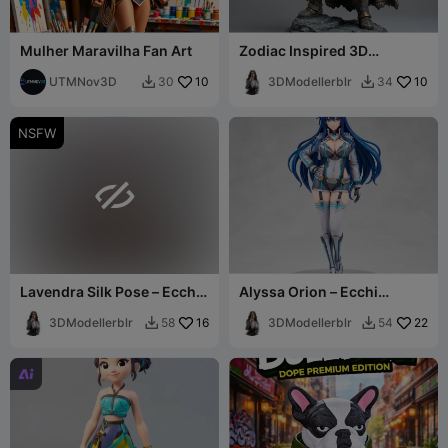
Mulher Maravilha Fan Art
Zodiac Inspired 3D
Collectibles Capricorn Male
UTMNov3D
10
Character
3DModellerblr
10
30
34


NSFW

Lavendra Silk Pose – Ecchi
Alyssa Orion – Ecchi
Collection
Figurine
3DModellerblr
16
3DModellerblr
22
58
54


