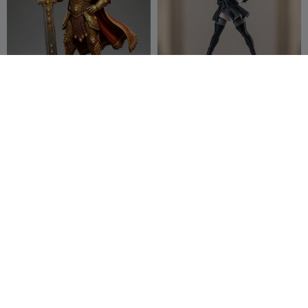
Zodiac Inspired 3D
​2B Figure - Nier Automata
Collectibles Leo Female
Character
3DModellerblr
5
ABDULLAH
4
29
14


ALAN
Zodiac Inspired 3D
Velora Crimson – Scarlet
Collectibles Virgo Male
Cascade Edition
Character
3DModellerblr
8
3DModellerblr
7
35
41

