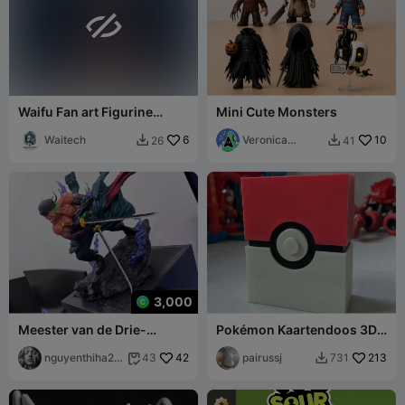

Waifu Fan art Figurine
Mini Cute Monsters
Bulma dbz
Waitech
6
Veronica
10
26
41


Design
3,000
Meester van de Drie-
Pokémon Kaartendoos 3D
Zwaardenstijl
TCG
nguyenthiha20
42
pairussj
213
43
731


041977