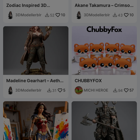
Zodiac Inspired 3D
Akane Takamura – Crimson
Collectibles Sagittarius
Blade Edition
Male Character
3DModellerblr
10
3DModellerblr
10
52
43


Madeline Gearhart – Aether
CHUBBYFOX
Engineer Edition
3DModellerblr
5
MICHI HEROE
57
31
94

