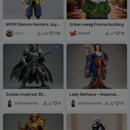
KPOP Demon Hunters Joy
Urban swag Franse bulldog
Figure
재순이
130
3DMaR
16
365
50


Zodiac Inspired 3D
Lady Akihana – Imperial
Collectibles Cancer Male
Blossom Edition
Character
3DModellerblr
9
3DModellerblr
13
30
30

