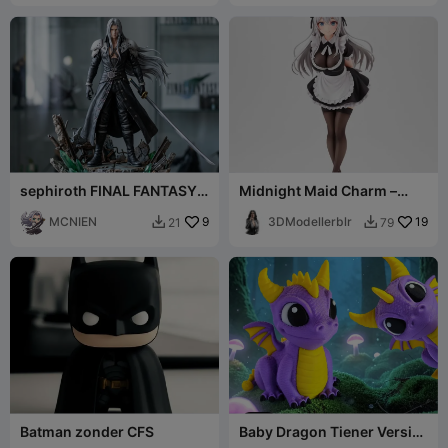
sephiroth FINAL FANTASY
Midnight Maid Charm –
VII
Ecchi Classic Collection
MCNIEN
9
3DModellerblr
19
21
79


Batman zonder CFS
Baby Dragon Tiener Versie /
Geen Supports