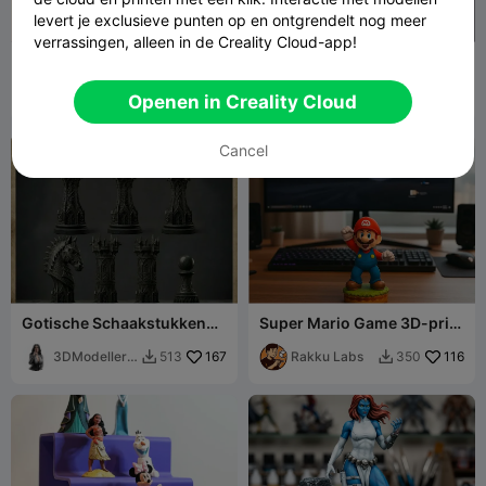
levert je exclusieve punten op en ontgrendelt nog meer
verrassingen, alleen in de Creality Cloud-app!
Hot Wheels Takel Versie 2
Batman
KPay
530
HomeDecor
1.1K
1.2K
3.2K


Openen in Creality Cloud
Cancel
Gotische Schaakstukken
Super Mario Game 3D-print
Limited Edition 3D
– Iconische houding
Printbare Collectie
3DModellerb
167
Rakku Labs
116
513
350


lr