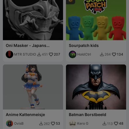
Oni Masker - Japans
Sourpatch kids
Demonmasker - Gratis
MTR STUDIO
207
HoldCtrl
134
451
264


Anime Kattenmeisje
Batman Borstbeeld
OvisB
53
Kero G
48
262
113

