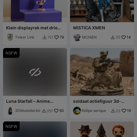
Klein displayrek met drie
MISTICA XMEN
niveaus
Tinker Link
79
MCNIEN
14
151
35


NSFW

Luna Starfall – Anime
soldaat actiefiguur 3d-
Fantasy Girl Figurine
model
3DModellerblr
50
fellipe serique
19
251
23


NSFW