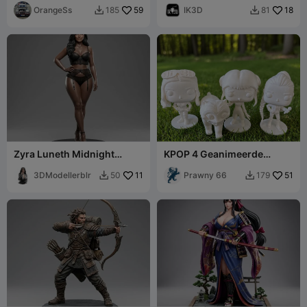
OrangeSs
59
IK3D
18
185
81


Zyra Luneth Midnight
KPOP 4 Geanimeerde
Elegance – 3D Figurine
Figuren
3DModellerblr
11
Prawny 66
51
50
179

