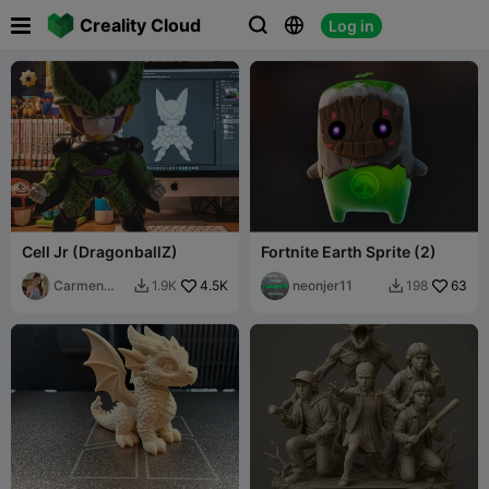

Creality Cloud
Log in



Cell Jr (DragonballZ)
Fortnite Earth Sprite (2)
Carmen
4.5K
neonjer11
63
1.9K
198


Chan