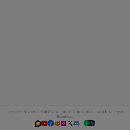
Copyright © 2025 CREALITY 3D (HK) TECHNOLOGY LIMITED All Rights
Reserved.





