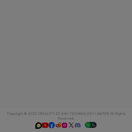
Copyright © 2025 CREALITY 3D (HK) TECHNOLOGY LIMITED All Rights
Reserved.





