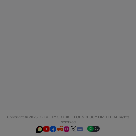
Copyright © 2025 CREALITY 3D (HK) TECHNOLOGY LIMITED All Rights
Reserved.





