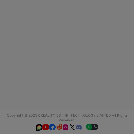
Copyright © 2025 CREALITY 3D (HK) TECHNOLOGY LIMITED All Rights
Reserved.





