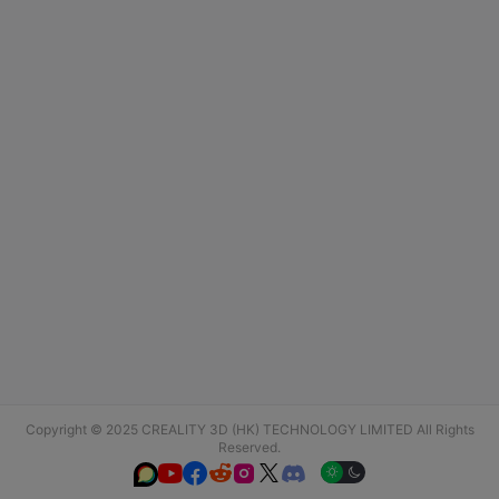
Copyright © 2025 CREALITY 3D (HK) TECHNOLOGY LIMITED All Rights
Reserved.





