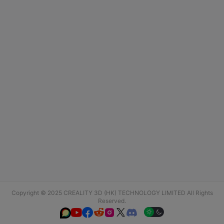
Copyright © 2025 CREALITY 3D (HK) TECHNOLOGY LIMITED All Rights
Reserved.





