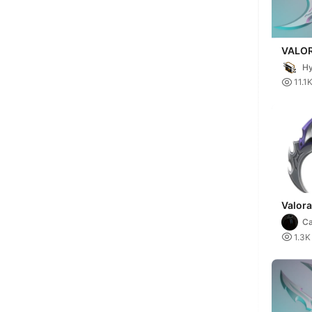
VALO
KARA
Hy

11.1
Valora
Karam
C
23

1.3K