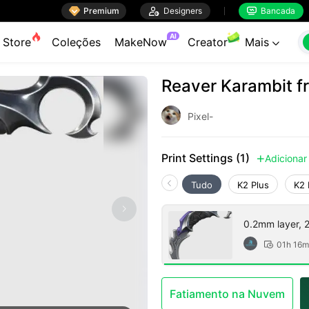

Premium

Designers
Bancada


AI
Store
Coleções
MakeNow
Creator
Mais

Reaver Karambit f
Pixel-
Print Settings (1)
Adicionar

Tudo
K2 Plus
K2 
0.2mm layer, 2 
01h 16m

Fatiamento na Nuvem