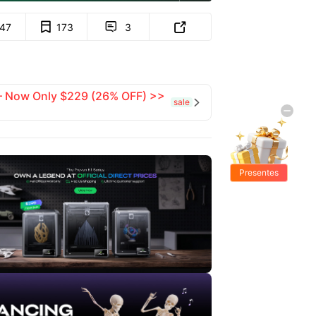
147
173
3


 — Now Only $229 (26% OFF) >>
sale

Presentes
Grátis