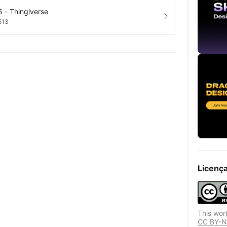
 - Thingiverse
513
Licenç
This wor
CC BY-NC