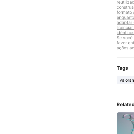
reutiliz
construa
formato 
enquanto
adaptar 
licencia
idênticos
Se você 
favor en
ações ad
Tags
valoran
Relate