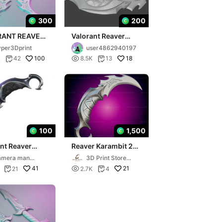
300
200
RANT REAVER
Valorant Reaver
MBIT
Karambit
per3Dprint
user4862940197
100

18
K
42
8.5K
13


100
1,500
nt Reaver
Reaver Karambit 20
bit
Cosplay Valorant -
amera man
3D Print Store
STL File
2011
STL
41

21
21
2.7K
4

