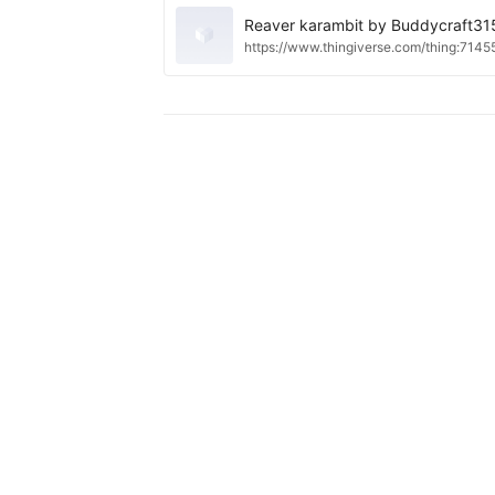
Reaver karambit by Buddycraft315
https://www.thingiverse.com/thing:7145