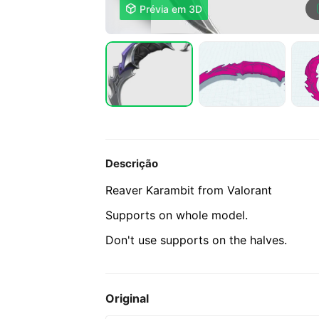

Prévia em 3D
Descrição
Reaver Karambit from Valorant
Supports on whole model.
Don't use supports on the halves.
Original