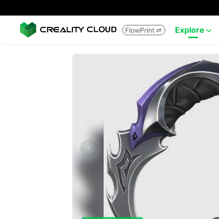
Explore
FlowPrint

