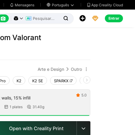
App Creality Cloud
Mensagens

Português






Entrar



rom Valorant
Arte e Design
Outro


Pro
K2
K2 SE
SPARKX i7
Creality Hi
Ender-3 V4
5.0

walls, 15% infill
1 plates
31.40g


Open with Creality Print
