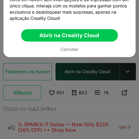
único clique. Interaja com os modelos para ganhar pontos
exclusivos e desbloquear mais surpresas, apenas na
aplicação Creality Cloud!
0.2mm layer, 3 walls, 30% infill
01h 50m
1 plates
24.36g



Abrir na Creality Cloud
Ver mais
Cancelar

Fatiamento na Nuvem
Abrir na Creality Cloud

Boost
651
853
19



2025-03-16
2.2K
34



🚀 SPARKX i7 Series — Now Only $229
sale

(26% OFF) >> Shop Now