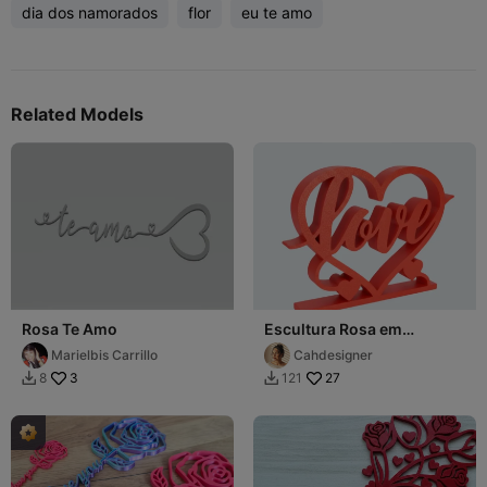
dia dos namorados
flor
eu te amo
Related Models
Rosa Te Amo
Escultura Rosa em
Coração e Letreiro
Marielbis Carrillo
Cahdesigner
3
27
8
121

