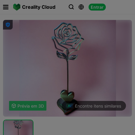

Creality Cloud
Entrar




Encontre itens similares

Prévia em 3D