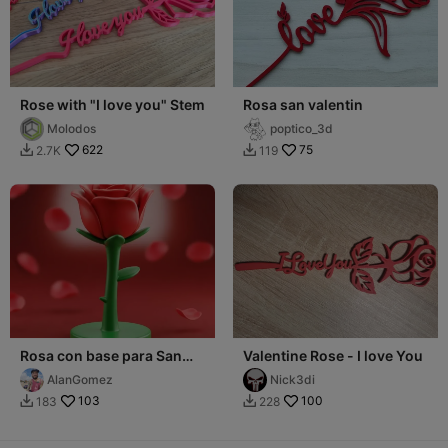
Rose with "I love you" Stem
Rosa san valentin
Molodos
poptico_3d
622
75
2.7K
119


Rosa con base para San
Valentine Rose - I love You
Valentin
AlanGomez
Nick3di
103
100
183
228

