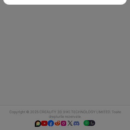
Copyright © 2025 CREALITY 3D (HK) TECHNOLOGY LIMITED. Toate
drepturile rezervate.





