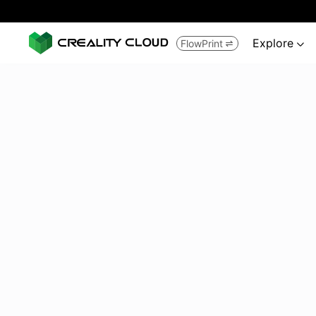
Explore
FlowPrint

