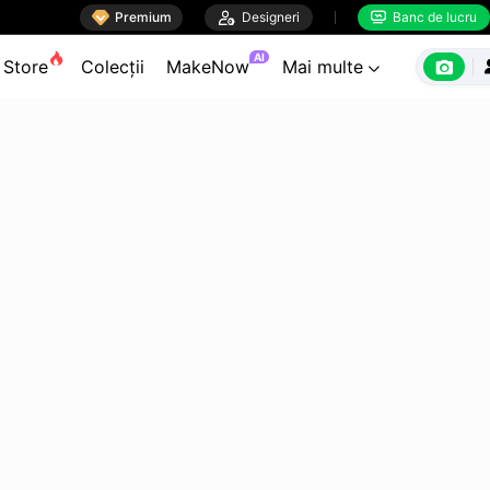

Premium

Designeri
Banc de lucru


AI

Store
Colecții
MakeNow
Mai multe
