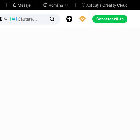
Aplicația Creality Cloud
Mesaje

Română





Conectează-te


